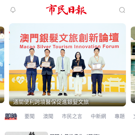
繼續下拉刷新
通關便利跨境醫保促進銀髮文旅
即時
要聞
澳聞
市民之言
中新網
專題