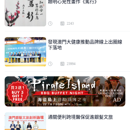
題明心見性畫作《篤行》
2243
發現澳門大健康推動品牌線上出圈線
下落地
23994
AD
通關便利跨境醫保促進銀髮文旅