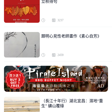
立秋得句
3237
題明心見性老師畫作《素心自芳》
2459
AD
（長江十年行）湖北宜昌：濕地“重
生” 礦山覆綠