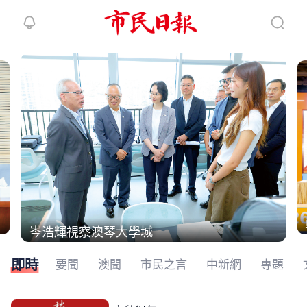
繼續下拉刷新
岑浩輝視察澳琴大學城
即時
要聞
澳聞
市民之言
中新網
專題